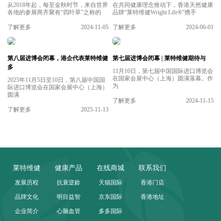
从2018年起，每至金秋时节，来自世界
在共同健康理念推动下，香港天然健康
各地的参展商齐聚有“四叶草”之称的
品牌“莱特维健Wright Life®”携手
了解更多
2024-11-05
了解更多
2024-06-01
第八届进博会闭幕，港企代表莱特维健
第七届进博会闭幕 | 莱特维健期待与
多
11月10日，第七届中国国际进口博览会
在国家会展中心（上海）圆满落幕。作
2025年11月5日至10日，第八届中国国
为
际进口博览会在国家会展中心（上海）
圆满
了解更多
2024-11-15
了解更多
2025-11-13
莱特维健
健康产品
在线商城
联系我们
发展历程
抗衰逆龄
天猫国际
香港门店
品牌文化
明目益智
京东国际
香港地址
企业简介
心脑血管
多多国际